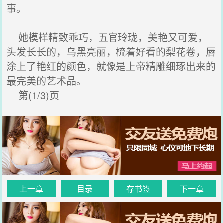
事。
她模样精致乖巧，五官玲珑，美艳又可爱，
头发长长的，乌黑亮丽，梳着好看的梨花卷，唇
涂上了艳红的颜色，就像是上帝精雕细琢出来的
最完美的艺术品。
第(1/3)页
上一章
目录
存书签
下一章