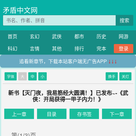
矛盾中文网
搜索
首页
玄幻
武侠
都市
历史
网游
科幻
言情
其他
排行
完本
登录
追看新章节，下载本站客户端无广告APP
↓↓↓
字体
大
中
小
换手
关灯
新书【灭门夜，我易筋经大圆满！】已发布~-《武
侠：开局获得一甲子内力！》
上一章
目录
存书签
下一章
第(1/3)页