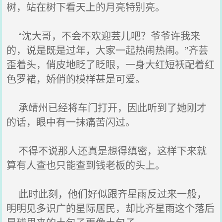
树，站在树下看天上的月亮特别亮。
“沈大哥，不会不欢迎芸儿吧？爷爷许我来
的，说是既是过年，大家一起热闹热闹。”齐芸
歪着头，俏皮地眨了眨眼，一身大红短袄配着红
色罗裙，娇俏的模样甚是可爱。
承靖州已经将车门打开，因此听到了她刚才
的话，眼中有一抹痛苦闪过。
不得不说那人还真是想得缜密，这样下来就
算有人查也只能查到钱老板的头上。
此时此刻，他们好似跟齐星雨反过来一般，
明明见多识广的星际居民，却比齐星雨这个落后