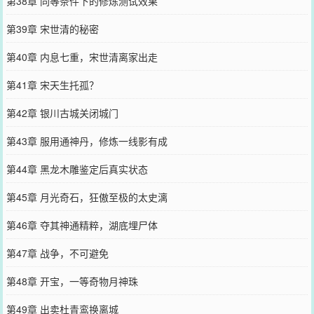
第38章 同等条件下的修炼测试效果
第39章 宋世清的秘密
第40章 内息七重，宋世清离家出走
第41章 宋天生托孤？
第42章 银川古城关闭城门
第43章 服用通神丹，修炼一线影有成
第44章 黑龙木雕鉴定后真实状态
第45章 月光奇石，狂傲至极的太史漓
第46章 夺其神通精粹，湖底埋尸体
第47章 战争，不可避免
第48章 开宝，一等奇物月神珠
第49章 出卖杜青鸾换离城