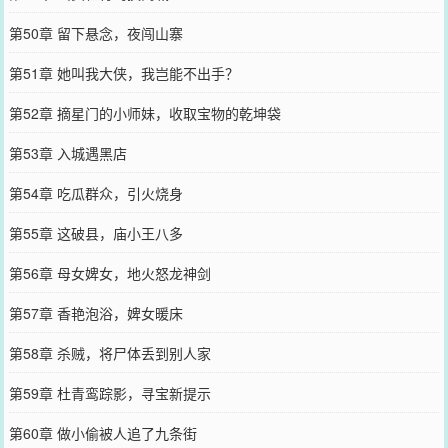
第50章 留下悬念，夜闯山寨
第51章 她叫我大侠，我岂能不出手？
第52章 摘星门的小师妹，收取宝物的乾坤袋
第53章 入城遇黑店
第54章 吃瓜群众，引火烧身
第55章 这破县，庙小王八多
第56章 母女婢女，地火怒龙神剑
第57章 香艳泡浴，婢女暖床
第58章 杀贼，将尸体丢到别人家
第59章 杜青鸾踪影，寻宝新提示
第60章 做小偷被人追了九条街