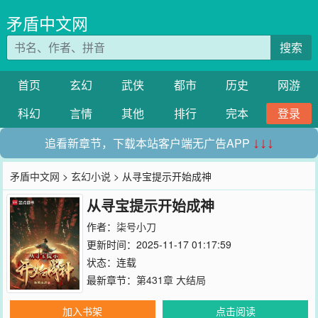
矛盾中文网
搜索
首页
玄幻
武侠
都市
历史
网游
科幻
言情
其他
排行
完本
登录
追看新章节，下载本站客户端无广告APP
↓↓↓
矛盾中文网
>
玄幻小说
> 从寻宝提示开始成神
从寻宝提示开始成神
作者：
柒号小刀
更新时间：2025-11-17 01:17:59
状态：连载
最新章节：
第431章 大结局
加入书架
点击阅读