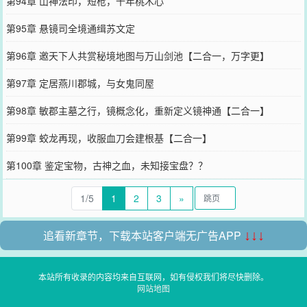
第94章 山神法印，短枪，千年桃木心
第95章 悬镜司全境通缉苏文定
第96章 邀天下人共赏秘境地图与万山剑池【二合一，万字更】
第97章 定居燕川郡城，与女鬼同屋
第98章 敏郡主墓之行，镜概念化，重新定义镜神通【二合一】
第99章 蛟龙再现，收服血刀会建根基【二合一】
第100章 鉴定宝物，古神之血，未知接宝盘？？
1/5
1
2
3
»
追看新章节，下载本站客户端无广告APP
↓↓↓
本站所有收录的内容均来自互联网，如有侵权我们将尽快删除。
网站地图