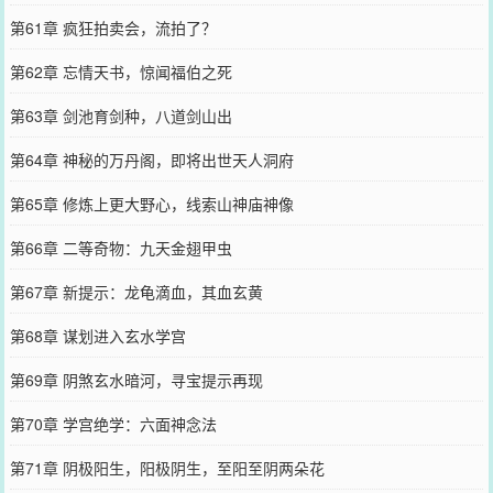
第61章 疯狂拍卖会，流拍了？
第62章 忘情天书，惊闻福伯之死
第63章 剑池育剑种，八道剑山出
第64章 神秘的万丹阁，即将出世天人洞府
第65章 修炼上更大野心，线索山神庙神像
第66章 二等奇物：九天金翅甲虫
第67章 新提示：龙龟滴血，其血玄黄
第68章 谋划进入玄水学宫
第69章 阴煞玄水暗河，寻宝提示再现
第70章 学宫绝学：六面神念法
第71章 阴极阳生，阳极阴生，至阳至阴两朵花