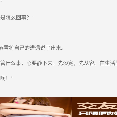
”
是怎么回事？”
落雪将自己的遭遇说了出来。
管什么事，心要静下来。先淡定，先从容。在生活
啊！”