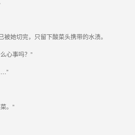
。
已被她切完，只留下酸菜头携带的水渍。
么心事吗？”
…”
菜。”