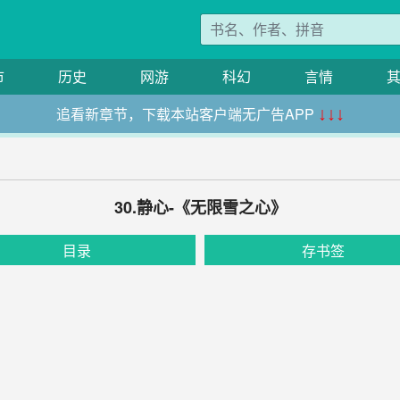
市
历史
网游
科幻
言情
追看新章节，下载本站客户端无广告APP
↓↓↓
30.静心-《无限雪之心》
目录
存书签