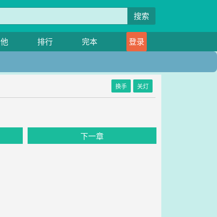
搜索
其他
排行
完本
登录
换手
关灯
下一章