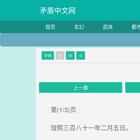
矛盾中文网
首页
玄幻
武侠
都
字体
大
中
小
上一章
第(1/3)页
珑熙三百八十一年二月五日。