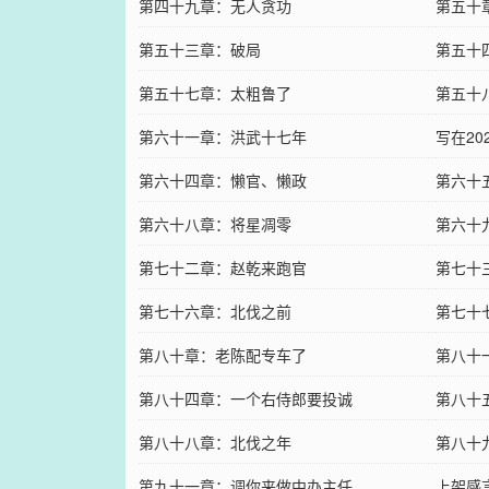
第四十九章：无人贪功
第五十
第五十三章：破局
第五十
第五十七章：太粗鲁了
第五十
第六十一章：洪武十七年
写在20
第六十四章：懒官、懒政
第六十
第六十八章：将星凋零
第六十
第七十二章：赵乾来跑官
第七十
第七十六章：北伐之前
第七十
第八十章：老陈配专车了
第八十
第八十四章：一个右侍郎要投诚
第八十
第八十八章：北伐之年
第八十
第九十一章：调你来做中办主任
上架感