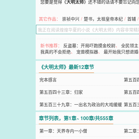
您要是觉得《
大明太师
》还不错的话请不要忘记向
其它作品：
崇祯中兴
/
楚书，太祖皇帝本纪
/
首辅
/
新书推荐：
反盗墓：开局吓跑摸金校尉
、
全民领主
我真的不会拒绝
、
宠兽模拟器
、
最开始我只想退婚
《大明太师》最新12章节
完本感言
第五百
第五百四十三章：归家
太师
第五百
第五百三十九章：一出名为政治的大戏缓缓
第五百
拉开帷幕
章节列表，第1章~ 100章/共555章
第一章：天界寺内一小僧
第二章