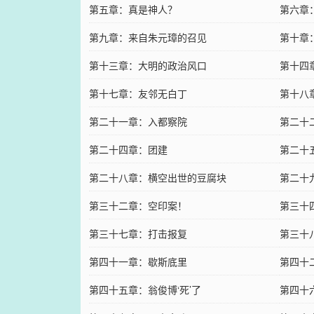
第五章：真是神人？
第六章
第九章：来自朱元璋的召见
第十章
第十三章：大明的政治风口
第十四
第十七章：友邻无白丁
第十八
第二十一章：入都察院
第二十
第二十四章：团建
第二十
第二十八章：横空出世的豆腐块
第二十
第三十二章：空印案！
第三十
第三十七章：打击报复
第三十
第四十一章：歇斯底里
第四十
第四十五章：翁俊博‘死’了
第四十