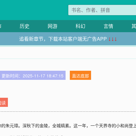
市
历史
网游
科幻
言情
追看新章节，下载本站客户端无广告APP
↓↓↓
更新时间：2025-11-17 18:47:15
直达底部
阅读
肺的朱元璋。深秋下的金陵，全城缟素。这一年，一个天界寺的小和尚登