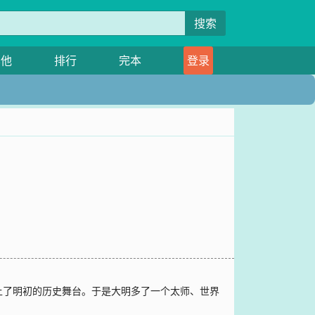
搜索
其他
排行
完本
登录
上了明初的历史舞台。于是大明多了一个太师、世界