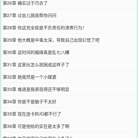
第26章 确实过于巧合了
第27章 过会儿我就帮你问问
第28章 你这完全就是不负责任的渣男行为！
第29章 他大概是中毒太深，导致自己出现幻觉了吧
第30章 这时间的姻缘真是乱七八糟
第31章 这家伙怎么就困成这样子了
第32章 她竟然是一个小媒婆
第33章 难道是我表现得还不够明显
第34章 你是不是脑子不太好
第35章 现在连卡BUG都不行了
第36章 可是他给的实在是太多了啊