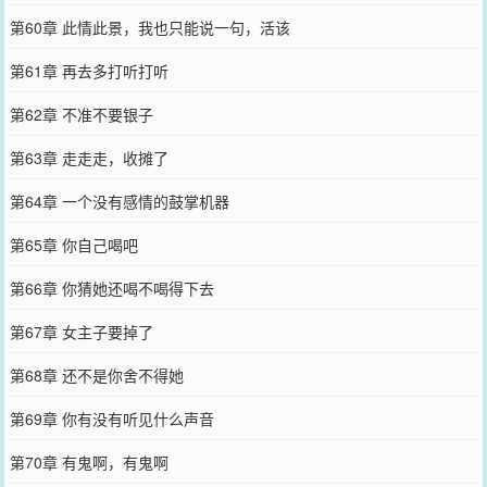
第60章 此情此景，我也只能说一句，活该
第61章 再去多打听打听
第62章 不准不要银子
第63章 走走走，收摊了
第64章 一个没有感情的鼓掌机器
第65章 你自己喝吧
第66章 你猜她还喝不喝得下去
第67章 女主子要掉了
第68章 还不是你舍不得她
第69章 你有没有听见什么声音
第70章 有鬼啊，有鬼啊