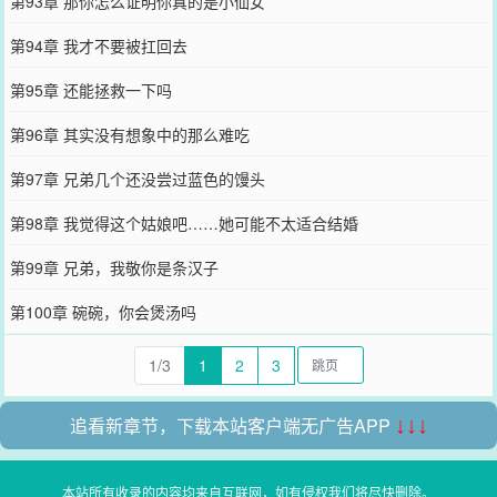
第93章 那你怎么证明你真的是小仙女
第94章 我才不要被扛回去
第95章 还能拯救一下吗
第96章 其实没有想象中的那么难吃
第97章 兄弟几个还没尝过蓝色的馒头
第98章 我觉得这个姑娘吧……她可能不太适合结婚
第99章 兄弟，我敬你是条汉子
第100章 碗碗，你会煲汤吗
1/3
1
2
3
追看新章节，下载本站客户端无广告APP
↓↓↓
本站所有收录的内容均来自互联网，如有侵权我们将尽快删除。