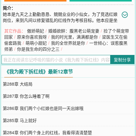
简介：
她本是九天之上勤勤恳恳、兢兢业业的小仙女，为了竞选红娘
岗位，来到凡间以修复错乱的红线作为考核目标。他本应是坐
拥后宫三千佳丽的下一任天子，却为了给某人冲业绩，一夜之间被强
其它作品：
傲娇萌妃
/
婚婚欲醉：腹黑老公萌宠妻
/
捡了个萌宠带
拆三千条红线。她倒是通过了考核，他却成了孤家寡人。沈云璟紧握
回家
/
原来你喜欢我呀
/
我的时光里，满满都是你
/
梁医生又在偷
着苏晚晚的胳膊，咬牙切齿道：“你毁我姻缘，还想转头就跑？？”苏
偷套路我
/
萌萌小甜妃
/
我的全世界就是你
/
一世倾心：误惹腹黑
晚晚声音弱弱道：“要……要不我再给你牵一条红线？？”
师弟
/
你是我生命的四分之三
/
您要是觉得《
我为殿下拆红线
》还不错的话请不要忘记向您QQ群和微
博微信里的朋友推荐哦！
复制分享
《我为殿下拆红线》最新12章节
第288章 大结局
第287章 你怎么睡着了啊
第286章 我们两个小红娘也是同一天出嫁哦
第285章 马上就好
第284章 你们两个身上的红线，我看得清清楚楚