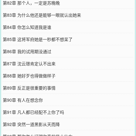
第82章 那个人，一定是苏晚晚
第83章 为什么他还是能够一眼就认出她来
第84章 你怎么知道我是谁
第85章 这将军府她是一秒都不想呆了
第86章 我的试用期没通过
第87章 沈云璟肯定认不出来
第88章 她好歹也得做做样子
第89章 反正是很重要的事情
第90章 有人在想念你
第91章 凡人都已经配不上你了吗
第92章 突然一道黑影从天而降