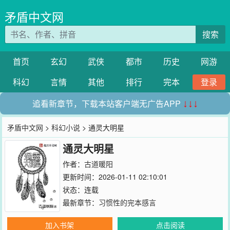
矛盾中文网
搜索
首页
玄幻
武侠
都市
历史
网游
科幻
言情
其他
排行
完本
登录
追看新章节，下载本站客户端无广告APP
↓↓↓
矛盾中文网
>
科幻小说
> 通灵大明星
通灵大明星
作者：
古道暖阳
更新时间：2026-01-11 02:10:01
状态：连载
最新章节：
习惯性的完本感言
加入书架
点击阅读