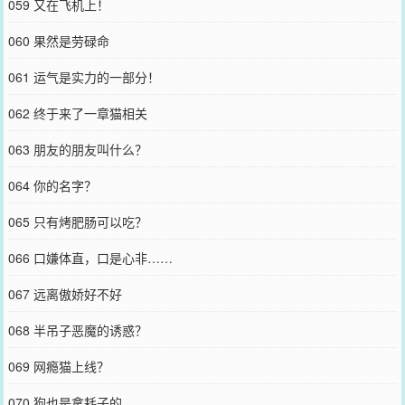
059 又在飞机上！
060 果然是劳碌命
061 运气是实力的一部分！
062 终于来了一章猫相关
063 朋友的朋友叫什么？
064 你的名字？
065 只有烤肥肠可以吃？
066 口嫌体直，口是心非……
067 远离傲娇好不好
068 半吊子恶魔的诱惑？
069 网瘾猫上线？
070 狗也是拿耗子的