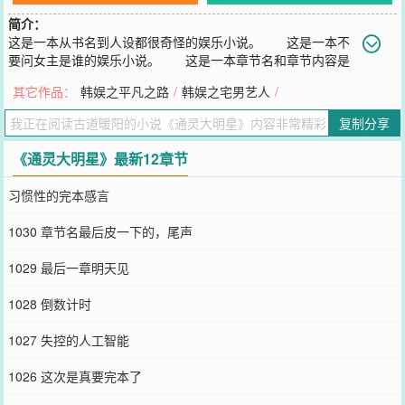
简介：
这是一本从书名到人设都很奇怪的娱乐小说。 这是一本不
要问女主是谁的娱乐小说。 这是一本章节名和章节内容是
两个次元的东西的娱乐小说。
其它作品：
韩娱之平凡之路
/
韩娱之宅男艺人
/
您要是觉得《
通灵大明星
》还不错的话请不要忘记向您QQ群和微博微
信里的朋友推荐哦！
复制分享
《通灵大明星》最新12章节
习惯性的完本感言
1030 章节名最后皮一下的，尾声
1029 最后一章明天见
1028 倒数计时
1027 失控的人工智能
1026 这次是真要完本了