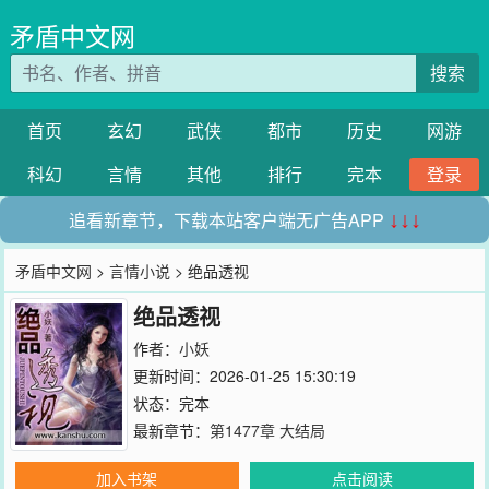
矛盾中文网
搜索
首页
玄幻
武侠
都市
历史
网游
科幻
言情
其他
排行
完本
登录
追看新章节，下载本站客户端无广告APP
↓↓↓
矛盾中文网
>
言情小说
> 绝品透视
绝品透视
作者：
小妖
更新时间：2026-01-25 15:30:19
状态：完本
最新章节：
第1477章 大结局
加入书架
点击阅读