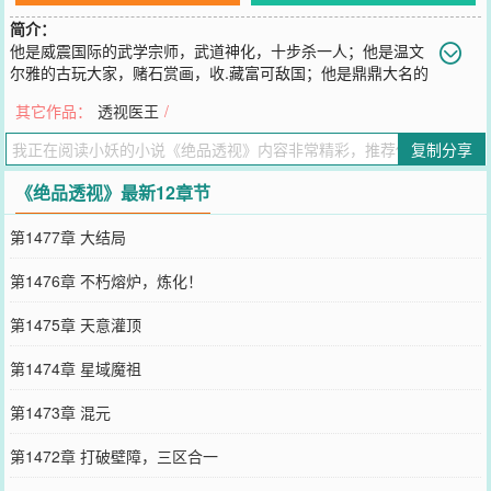
简介：
他是威震国际的武学宗师，武道神化，十步杀一人；他是温文
尔雅的古玩大家，赌石赏画，收.藏富可敌国；他是鼎鼎大名的
玄门高手，能断风水，善察吉凶，让佛道两教共尊。他更是医道圣
其它作品：
透视医王
/
手，侦察之王，投资奇才，他便是张均，因机缘巧合之下，得到佛陀
眼珠舍利，从此遍阅世间美人，傲视天下！
复制分享
您要是觉得《
绝品透视
》还不错的话请不要忘记向您QQ群和微博微信
里的朋友推荐哦！
《绝品透视》最新12章节
第1477章 大结局
第1476章 不朽熔炉，炼化！
第1475章 天意灌顶
第1474章 星域魔祖
第1473章 混元
第1472章 打破壁障，三区合一