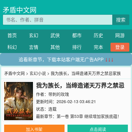
矛盾中文网
搜索
首页
玄幻
武侠
都市
历史
网游
科幻
言情
其他
排行
完本
登录
追看新章节，下载本站客户端无广告APP
↓↓↓
矛盾中文网
>
玄幻小说
> 我为族长，当缔造诸天万界之禁忌家族
我为族长，当缔造诸天万界之禁忌
家族
作者：
带刺的玫瑰
更新时间：2026-02-13 03:46:21
状态：连载
最新章节：
第一卷 第53章 继续增加家族底蕴！
加入书架
点击阅读