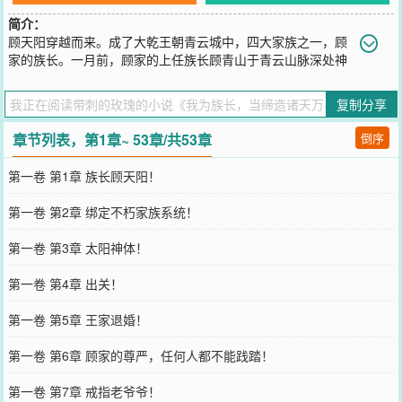
简介：
顾天阳穿越而来。成了大乾王朝青云城中，四大家族之一，顾
家的族长。一月前，顾家的上任族长顾青山于青云山脉深处神
秘失踪，生死不明。消息传出后，青云城暗流汹涌。王、李、赵三大
家族和城主府虎视眈眈，皆欲将失去顶尖战力的顾家分而食之。外患
复制分享
如山，内忧更烈。顾天阳更是发现。原身为求破局，强行冲击境界，
竟已走火入魔！此刻他体内的经脉布满裂痕，修为更是荡然无存，几
章节列表，第1章~ 53章/共53章
倒序
乎与废人无异。此消息一旦外泄，顷刻间便是群狼噬虎，顾家数千口
人的灭顶之灾！就在顾天阳绝望之际。【叮！】【诸天万界不朽家族
第一卷 第1章 族长顾天阳！
系统，绑定成功！】【族运不灭，则族长不朽！】【新手礼包发放
中！】绝境之中，系统悍然降临。从此，顾家踏上了一条前所未有的
第一卷 第2章 绑定不朽家族系统！
道路。当无数年后。混沌深处，顾天阳端坐于家族高台之上，弥漫着
一股令混沌失色的煌煌之威。而顾家已然成了诸天万界的禁忌家族！
第一卷 第3章 太阳神体！
您要是觉得《
我为族长，当缔造诸天万界之禁忌家族
》还不错的话请
不要忘记向您QQ群和微博微信里的朋友推荐哦！
第一卷 第4章 出关！
第一卷 第5章 王家退婚！
第一卷 第6章 顾家的尊严，任何人都不能践踏！
第一卷 第7章 戒指老爷爷！