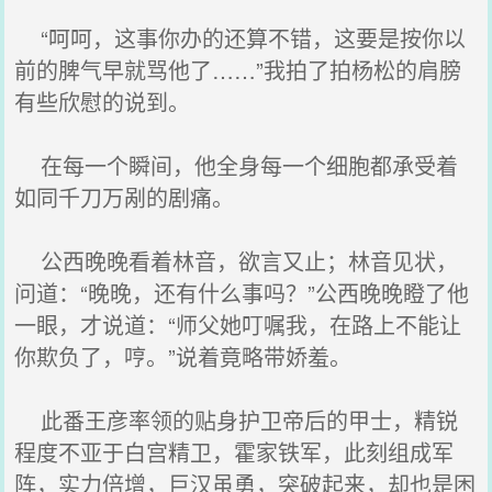
“呵呵，这事你办的还算不错，这要是按你以
前的脾气早就骂他了……”我拍了拍杨松的肩膀
有些欣慰的说到。
在每一个瞬间，他全身每一个细胞都承受着
如同千刀万剐的剧痛。
公西晚晚看着林音，欲言又止；林音见状，
问道：“晚晚，还有什么事吗？”公西晚晚瞪了他
一眼，才说道：“师父她叮嘱我，在路上不能让
你欺负了，哼。”说着竟略带娇羞。
此番王彦率领的贴身护卫帝后的甲士，精锐
程度不亚于白宫精卫，霍家铁军，此刻组成军
阵，实力倍增，巨汉虽勇，突破起来，却也是困