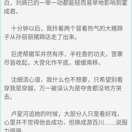
白，刘病已的一举一动都能轻而易举地影响到霍
成君。
十分钟以后，我拎着两个冒着热气的大猪蹄
子从孙丽丽猪蹄店走了出来。
巨虎帮撤军井然有序，半柱香的功夫，营寨
尽皆收起，大营化作平底，缓缓南移。
沈细流心道，我什么也不想要，只希望别看
穿我是穿越，万一被误认为是夺舍都没地方哭
去。
卢星河追她的时候，大部分人只是看好戏，
心里并不觉得他会成功，但换成游百川……说服
力很强。