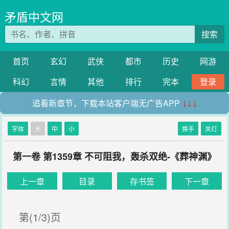
矛盾中文网
搜索
首页
玄幻
武侠
都市
历史
网游
科幻
言情
其他
排行
完本
登录
追看新章节，下载本站客户端无广告APP
↓↓↓
字体
大
中
小
换手
关灯
第一卷 第1359章 不可阻我，轰杀双绝-《葬神渊》
上一章
目录
存书签
下一章
第(1/3)页