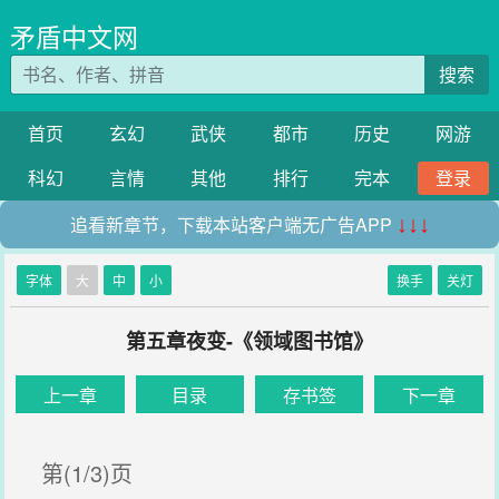
矛盾中文网
搜索
首页
玄幻
武侠
都市
历史
网游
科幻
言情
其他
排行
完本
登录
追看新章节，下载本站客户端无广告APP
↓↓↓
字体
大
中
小
换手
关灯
第五章夜变-《领域图书馆》
上一章
目录
存书签
下一章
第(1/3)页