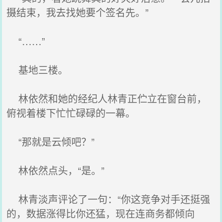
摄结束，我去找她要个签名先。”
“……”
基地三楼。
林依然和她的经纪人林青正伫立在窗台前，
俯视着楼下忙忙碌碌的一幕。
“那就是云倾吧？”
林依然点头，“是。”
林青淡声评论了一句：“你这竞争对手还挺强
的，数据涨得比你还猛，现在连商务都倾向