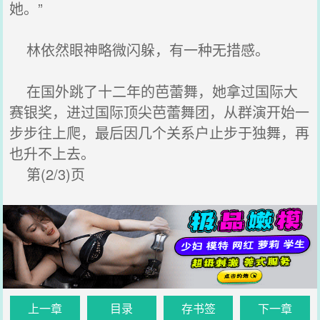
她。”
林依然眼神略微闪躲，有一种无措感。
在国外跳了十二年的芭蕾舞，她拿过国际大
赛银奖，进过国际顶尖芭蕾舞团，从群演开始一
步步往上爬，最后因几个关系户止步于独舞，再
也升不上去。
第(2/3)页
上一章
目录
存书签
下一章