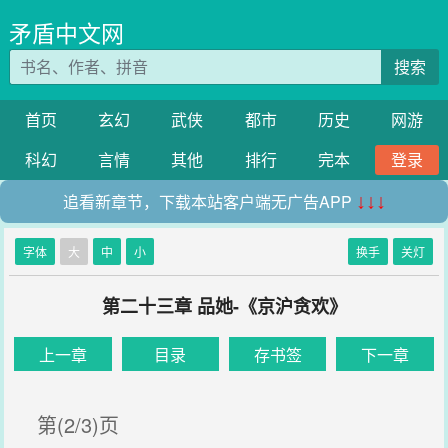
矛盾中文网
搜索
首页
玄幻
武侠
都市
历史
网游
科幻
言情
其他
排行
完本
登录
追看新章节，下载本站客户端无广告APP
↓↓↓
字体
大
中
小
换手
关灯
第二十三章 品她-《京沪贪欢》
上一章
目录
存书签
下一章
第(2/3)页