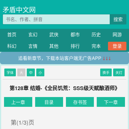
矛盾中文网
搜索
首页
玄幻
武侠
都市
历史
网游
科幻
言情
其他
排行
完本
登录
追看新章节，下载本站客户端无广告APP
↓↓↓
字体
大
中
小
换手
关灯
第128章 结婚-《全民饥荒：SSS级天赋酿酒师》
上一章
目录
存书签
下一章
第(1/3)页