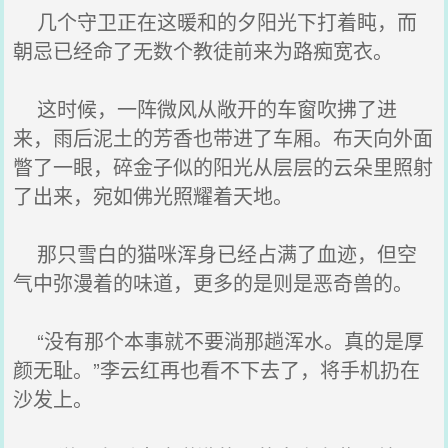
几个守卫正在这暖和的夕阳光下打着盹，而
朝忌已经命了无数个教徒前来为路痴宽衣。
这时候，一阵微风从敞开的车窗吹拂了进
来，雨后泥土的芳香也带进了车厢。布天向外面
瞥了一眼，碎金子似的阳光从层层的云朵里照射
了出来，宛如佛光照耀着天地。
那只雪白的猫咪浑身已经占满了血迹，但空
气中弥漫着的味道，更多的是则是恶奇兽的。
“没有那个本事就不要淌那趟浑水。真的是厚
颜无耻。”李云红再也看不下去了，将手机扔在
沙发上。