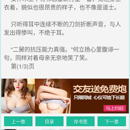
衣着，貌似也很昂贵的样子，也不像是道士。
只听得耳中连续不断的刀剑折断声音，与人
发出得惨叫，不绝于耳。
“二舅的抗压能力真强。”何立扬心里腹诽一
句，同样对着母亲无奈地笑了笑。
第(1/3)页
上一章
目录
存书签
下一章