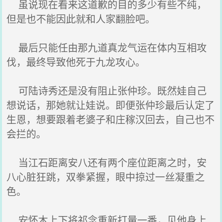
虽说现在看来这道歉的目的多少有些不纯，
但是也不能因此就和人家翻脸吧。
最后只能任由那九道真龙气运在体内互相攻
伐，最终导致他死于九龙攻心。
可陆诗秀还是没有阻止张仲珍。既然娃自己
想说话，那她就让娃说。即便张仲珍最后认定了
生恩，想要跟着老婆子和庄稼汉回去，自己也不
会拦的。
当江石距离安八还有两个座位距离之时，安
八心脏狂跳，双拳紧握，眼中掠过一丝凝重之
色。
安怀木上下将祁念重新打量一番，见他身上