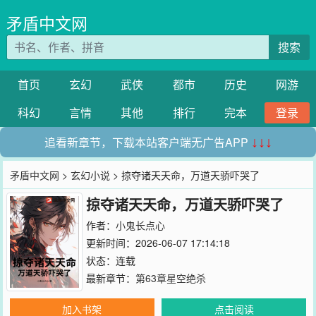
矛盾中文网
搜索
首页
玄幻
武侠
都市
历史
网游
科幻
言情
其他
排行
完本
登录
追看新章节，下载本站客户端无广告APP
↓↓↓
矛盾中文网
>
玄幻小说
> 掠夺诸天天命，万道天骄吓哭了
掠夺诸天天命，万道天骄吓哭了
作者：
小鬼长点心
更新时间：2026-06-07 17:14:18
状态：连载
最新章节：
第63章星空绝杀
加入书架
点击阅读