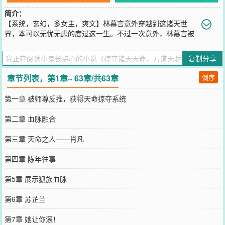
简介：
【系统，玄幻，多女主，爽文】林慕言意外穿越到这诸天世
界，本可以无忧无虑的度过这一生。不过一次意外，林慕言被
师尊逆推，获得悟道元阴后竟然觉醒系统。在系统的提示下，林慕言
明白，这个世界拥有十分多的天命之人，为了不成为天命之人成长路
复制分享
上的垫脚石，他只得与其抗衡，成为世界的主宰。
您要是觉得《
掠夺诸天天命，万道天骄吓哭了
》还不错的话请不要忘
章节列表，第1章~ 63章/共63章
倒序
记向您QQ群和微博微信里的朋友推荐哦！
第一章 被师尊反推，获得天命掠夺系统
第二章 血脉融合
第三章 天命之人——肖凡
第四章 陈年往事
第5章 展示狐族血脉
第6章 苏芷兰
第7章 她让你滚！