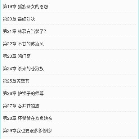
第19章 狐族圣女的恩怨
第20章 最终对决
第21章 林慕言当爹了？
第22章 不甘的苏凌风
第23章 鸿门宴
第24章 杀来的苍狼族
第25章苏擎苍
第26章 护犊子的师尊
第27章 吞并苍狼族
第28章 坏爹爹在欺负娘亲
第29章我也要跟爹爹修炼!