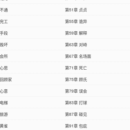
 不通
第51章 贞贞
 完工
第55章 诡异
 手段
第59章 解释
 毁坏
第63章 对峙
 会所
第67章 名场面
 心思
第71章 死亡
 回顾家
第75章 顾氏
 心意
第79章 误会
 电梯
第83章 打球
 旅游
第87章 碰见
 黄雀
第91章 包庇