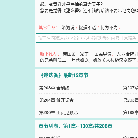
起。究竟谁才是海灿的真命天子？
您要是觉得《
迷迭香
》还不错的话请不要忘记向您
其它作品：
洛河说
/
捉摸不透
/
何为不为
/
新书推荐：
帝国第一家丁
、
国民导演
、
从四合院
的兄弟叫武二
、
年代娇宠，娇软美人被糙汉宠野了
《迷迭香》最新12章节
第208章 全剧终
第207
第204章 解开误会
第203
第200章 王贞见顾乙
第199
章节列表，第1章~ 100章/共208章