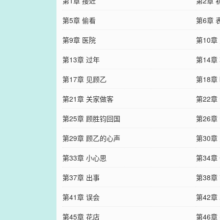
第1章 接近
第2章 
第5章 偷看
第6章 
第9章 医院
第10章
第13章 过年
第14章
第17章 见顾乙
第18章 
第21章 关家做客
第22章
第25章 顾胜钧回国
第26章
第29章 顾乙的心声
第30章
第33章 小心思
第34章
第37章 出事
第38章
第41章 误会
第42章
第45章 花店
第46章