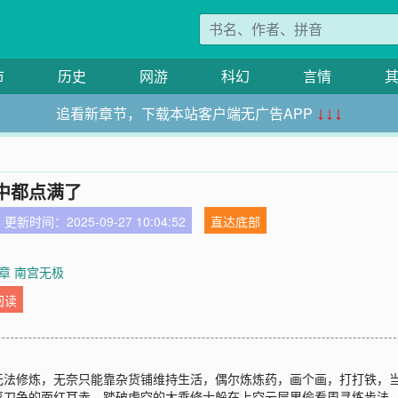
市
历史
网游
科幻
言情
追看新章节，下载本站客户端无广告APP
↓↓↓
中都点满了
更新时间：2025-09-27 10:04:52
直达底部
章 南宫无极
阅读
无法修炼，无奈只能靠杂货铺维持生活，偶尔炼炼药，画个画，打打铁，
菜刀争的面红耳赤，踏破虚空的大乘修士躲在上空云层里偷看周寻练步法