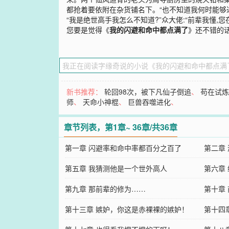
都抢着要依附在杂货铺名下。“也不知道我何时能够达
“我是绝世高手我怎么不知道?”众大佬:“前辈我懂,
您要是觉得《
我的闪避和命中都点满了
》还不错的
新书推荐：
轮回98次，被下凡仙子倒追
、
苟在试
师
、
天命小神棍
、
巨兽吞噬进化
、
章节列表，第1章~ 36章/共36章
第一章 闪避率和命中率都百分之百了
第二章
第五章 我猜测他是一个世外高人
第六章
第九章 那前辈的修为……
第十章
第十三章 嫉妒，你这是赤裸裸的嫉妒！
第十四