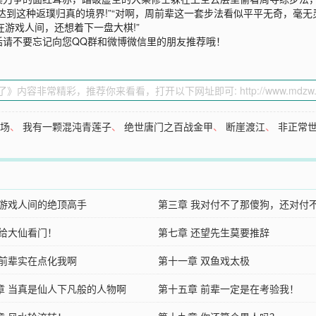
到这种返璞归真的境界!”“对啊，周前辈这一套步法看似平平无奇，毫无灵
您在游戏人间，还想着下一盘大棋!”
话请不要忘记向您QQ群和微博微信里的朋友推荐哦！
炼场
、
我有一颗混沌青莲子
、
绝世唐门之百战金甲
、
断崖渡江
、
非正常
 游戏人间的绝顶高手
第三章 我对付不了那傻狗，还对付
 给大仙看门！
第七章 还望先生莫要推辞
 前辈实在点化我啊
第十一章 双鱼戏太极
章 当真是仙人下凡般的人物啊
第十五章 前辈一定是在考验我！