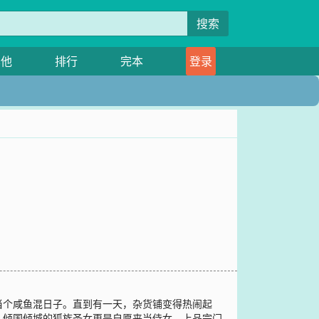
搜索
其他
排行
完本
登录
当个咸鱼混日子。直到有一天，杂货铺变得热闹起
，倾国倾城的狐族圣女更是自愿来当侍女，上品宗门