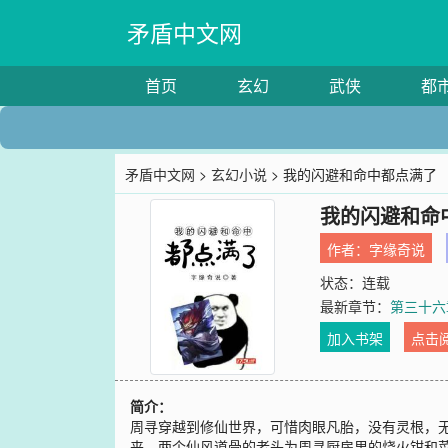
矛盾中文网
首页
玄幻
武侠
都
矛盾中文网
>
玄幻小说
> 我的闪避和命中都点满了
我的闪避和命
作者：
字缘奇说
状态：连载
最新章节：
第三十六
加入书架
点击
简介：
周寻穿越到修仙世界，可惜肉眼凡胎，没有灵根，
来。两个仙风道骨的老头为周寻厨房里的烧火钳和