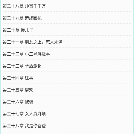
第二十八章 帅哥千千万
第二十九章 造成困扰
第三十章 接儿子
第三十一章 朋友之上，恋人未满
第三十二章 小三寻衅滋事
第三十三章 矛盾激化
第三十四章 往事
第三十五章 绑架
第三十六章 被骗
第三十七章 女人真麻烦
第三十八章 我是你爸爸