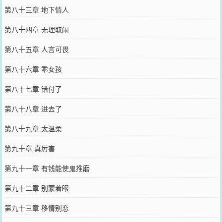
第八十三章 地下情人
第八十四章 无理取闹
第八十五章 人言可畏
第八十六章 乖女孩
第八十七章 错付了
第八十八章 进去了
第八十九章 太温柔
第九十章 真厉害
第九十一章 有钱能使鬼推磨
第九十二章 别蒙着眼
第九十三章 移情别恋