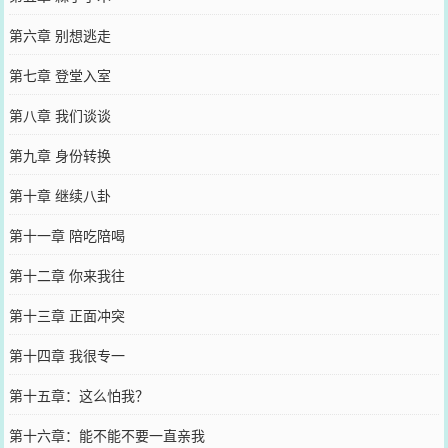
第六章 别想逃走
第七章 登堂入室
第八章 我们谈谈
第九章 身份转换
第十章 继续八卦
第十一章 陪吃陪喝
第十二章 你来我往
第十三章 正面冲突
第十四章 我很专一
第十五章：这么怕我？
第十六章：能不能不要一直亲我