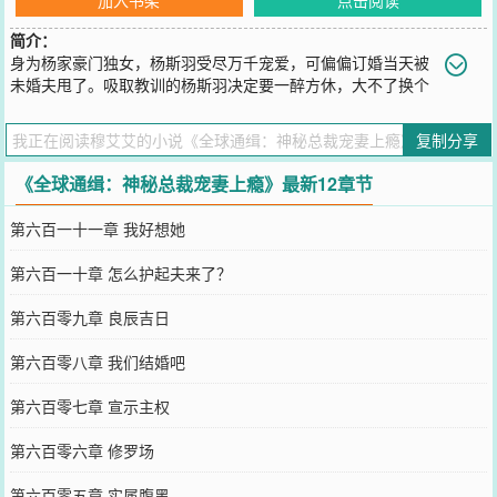
简介：
身为杨家豪门独女，杨斯羽受尽万千宠爱，可偏偏订婚当天被
未婚夫甩了。吸取教训的杨斯羽决定要一醉方休，大不了换个
男人。于是，杨斯羽做了决定：她把季煜磊给睡了。季煜磊，杨斯羽
的私人医生。随后，爸爸去世，母亲和她决裂之后撒手人寰，杨家破
复制分享
产。杨斯羽不得不一个人离开，去往国外。得知杨斯羽消息的季煜
磊：全国通缉！还没有人在睡了他之后还能逍遥法外的！
《全球通缉：神秘总裁宠妻上瘾》最新12章节
您要是觉得《
全球通缉：神秘总裁宠妻上瘾
》还不错的话请不要忘记
向您QQ群和微博微信里的朋友推荐哦！
第六百一十一章 我好想她
第六百一十章 怎么护起夫来了？
第六百零九章 良辰吉日
第六百零八章 我们结婚吧
第六百零七章 宣示主权
第六百零六章 修罗场
第六百零五章 实属腹黑