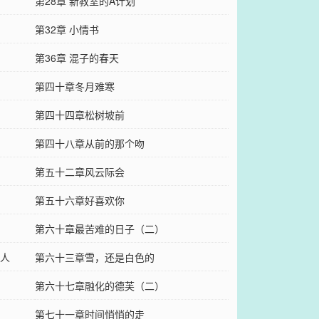
第28章 新教室的A计划
第32章 小情书
第36章 混子的春天
第四十章冬月难寒
第四十四章松树坡前
第四十八章从前的那个吻
第五十二章风云际会
第五十六章好喜欢你
第六十章最苦难的日子（二）
人
第六十三章雪，还是白色的
第六十七章融化的德芙（二）
第七十一章时间悄悄的走