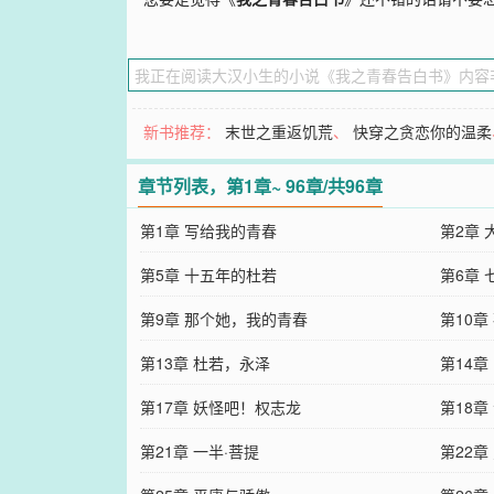
新书推荐：
末世之重返饥荒
、
快穿之贪恋你的温柔
章节列表，第1章~ 96章/共96章
第1章 写给我的青春
第2章
第5章 十五年的杜若
第6章
第9章 那个她，我的青春
第10章
第13章 杜若，永泽
第14章
第17章 妖怪吧！权志龙
第18章
第21章 一半·菩提
第22章