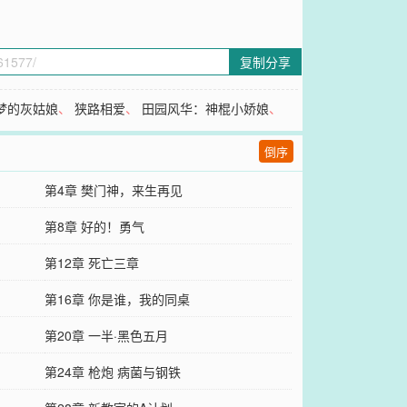
复制分享
梦的灰姑娘
、
狭路相爱
、
田园风华：神棍小娇娘
、
倒序
第4章 樊门神，来生再见
第8章 好的！勇气
第12章 死亡三章
第16章 你是谁，我的同桌
第20章 一半·黑色五月
第24章 枪炮 病菌与钢铁