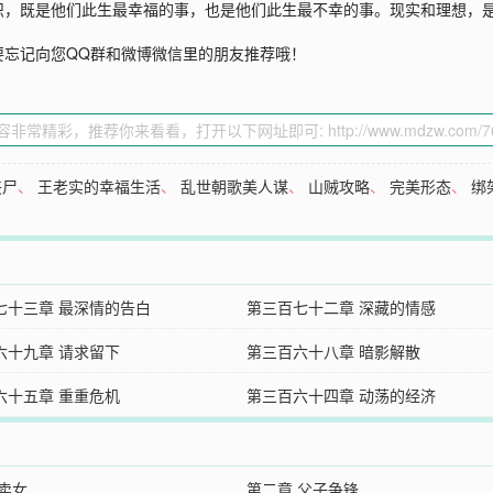
识，既是他们此生最幸福的事，也是他们此生最不幸的事。现实和理想，
要忘记向您QQ群和微博微信里的朋友推荐哦！
丧尸
、
王老实的幸福生活
、
乱世朝歌美人谋
、
山贼攻略
、
完美形态
、
绑
七十三章 最深情的告白
第三百七十二章 深藏的情感
六十九章 请求留下
第三百六十八章 暗影解散
六十五章 重重危机
第三百六十四章 动荡的经济
 卖女
第二章 父子争锋