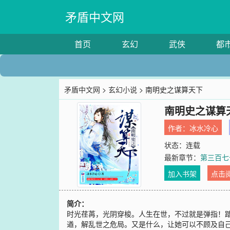
矛盾中文网
首页
玄幻
武侠
都
矛盾中文网
>
玄幻小说
> 南明史之谋算天下
南明史之谋算
作者：
冰水冷心
状态：连载
最新章节：
第三百七
加入书架
点击
简介：
时光荏苒，光阴穿梭。人生在世，不过就是弹指！
遒，解乱世之危局。又是什么，让她可以不顾及自己