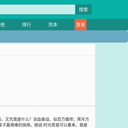
搜索
其他
排行
完本
登录
的，又究竟是什么？浴血奋战，站百万雄师；挥斥方
辈子最艰难的抉择。她说:时光若是可以重来，我是