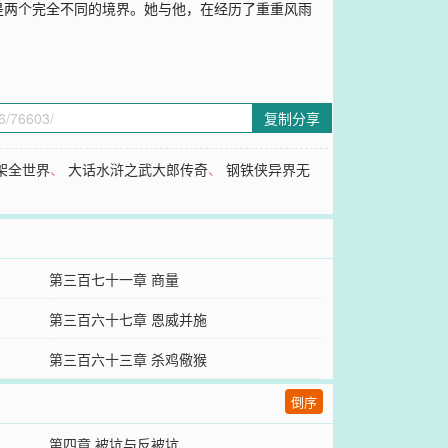
是两个完全不同的境界。她与他，在经历了重重风雨
复制分享
架全世界
、
大话水浒之武大郎传奇
、
钢铁侠异界无
第三百七十一章 商量
第三百六十七章 恩威并施
第三百六十三章 杀鸡儆猴
倒序
第四章 被坑与反被坑