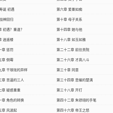
寿诞 初遇
第六章 爱墨如痴
 战神回归
第十章 母子关系
章 初遇？重逢？
第十四章 她与他
章 逍遥楼
第十八章 如玉如雅
一章 惩罚
第二十二章 前往贡院
五章 倒霉
第二十六章 才高八斗
九章 干琅玹的异样
第三十章 同意
三章 苦逼的三人
第三十四章 悲催的楚漓
七章 疑惑重重
第三十八章 开打
一章 角色的转换
第四十二章 朱镠翊的手笔
五章 风波起
第四十六章 帝王之怒