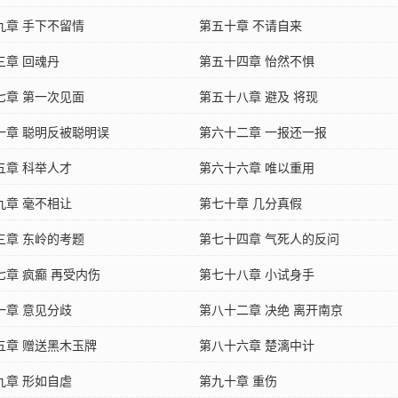
九章 手下不留情
第五十章 不请自来
三章 回魂丹
第五十四章 怡然不惧
七章 第一次见面
第五十八章 避及 将现
一章 聪明反被聪明误
第六十二章 一报还一报
五章 科举人才
第六十六章 唯以重用
九章 毫不相让
第七十章 几分真假
三章 东岭的考题
第七十四章 气死人的反问
七章 疯癫 再受内伤
第七十八章 小试身手
一章 意见分歧
第八十二章 决绝 离开南京
五章 赠送黑木玉牌
第八十六章 楚漓中计
九章 形如自虐
第九十章 重伤