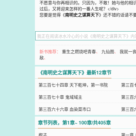
不愿意与你再相识的。只因为，不敢！她与他的相
过后，又将迎来怎样的一番人生呢？</div>
您要是觉得《
南明史之谋算天下
》还不错的话请不
新书推荐：
重生之燃烧吧青春
、
九仙图
、
我就一
敌
、
《南明史之谋算天下》最新12章节
第三百七十四章 天下乾坤，第一书院
第三百
第三百七十章 鬼域域主
第三百
第三百六十六章 血染菜市口
第三百
章节列表，第1章~ 100章/共405章
楔子
第一章