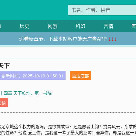
市
历史
网游
科幻
言情
追看新章节，下载本站客户端无广告APP
↓↓↓
天下
更新时间：2025-10-19 01:56:01
直达底部
十四章 天下乾坤，第一书院
阅读
踏足京城这个权力的漩涡，是欲擒故纵？还是愿者上钩？搅弄风云，所求
的性命？他说:爱上你，是我这一辈子最大的业障；舍弃你，却是我这一