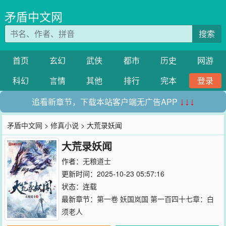
矛盾中文网
搜索
首页
玄幻
武侠
都市
历史
网游
科幻
言情
其他
排行
完本
登录
追看新章节，下载本站客户端无广告APP
↓↓↓
矛盾中文网
>
修真小说
> 大荒录妖闻
大荒录妖闻
作者：
无粮道士
更新时间：2025-10-23 05:57:16
状态：连载
最新章节：
第一卷 妖国岚国 第一百四十七章：白
须老人