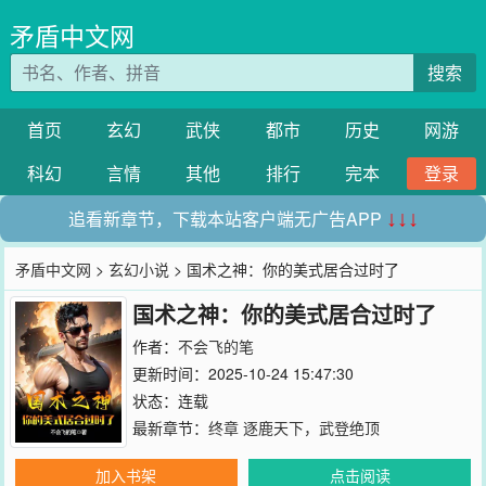
矛盾中文网
搜索
首页
玄幻
武侠
都市
历史
网游
科幻
言情
其他
排行
完本
登录
追看新章节，下载本站客户端无广告APP
↓↓↓
矛盾中文网
>
玄幻小说
> 国术之神：你的美式居合过时了
国术之神：你的美式居合过时了
作者：
不会飞的笔
更新时间：2025-10-24 15:47:30
状态：连载
最新章节：
终章 逐鹿天下，武登绝顶
加入书架
点击阅读