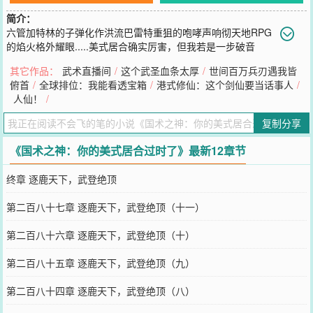
简介：
六管加特林的子弹化作洪流巴雷特重狙的咆哮声响彻天地RPG
的焰火格外耀眼.....美式居合确实厉害，但我若是一步破音
障，手撕机甲，拳沉航母，阁下又该如何应对？被选中进入一个以枪
其它作品：
武术直播间
/
这个武圣血条太厚
/
世间百万兵刃遇我皆
炮为主的生存类游戏中，只能使用冷兵器的赵延凭借国术属性面板一
俯首
/
全球排位：我能看透宝箱
/
港式修仙：这个剑仙要当话事人
/
步一步走向超凡，让所有人都知道：“七步之内拳快，七步之外还是拳
人仙！
/
快！”【国术+超凡+无限流，以现实为主，非传统无限流】(已完本高
订过万国术精品《武术直播间》质量保证)
复制分享
您要是觉得《
国术之神：你的美式居合过时了
》还不错的话请不要忘
记向您QQ群和微博微信里的朋友推荐哦！
《国术之神：你的美式居合过时了》最新12章节
终章 逐鹿天下，武登绝顶
第二百八十七章 逐鹿天下，武登绝顶（十一）
第二百八十六章 逐鹿天下，武登绝顶（十）
第二百八十五章 逐鹿天下，武登绝顶（九）
第二百八十四章 逐鹿天下，武登绝顶（八）