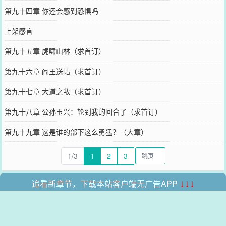
第九十四章 你还会感到恐惧吗
上架感言
第九十五章 虎啸山林（求首订）
第九十六章 阎王送帖（求首订）
第九十七章 大道之敌（求首订）
第九十八章 公孙玉兴：轮到我的回合了（求首订）
第九十九章 这是谁的部下这么勇猛？（大章）
1/3
1
2
3
追看新章节，下载本站客户端无广告APP
↓↓↓
本站所有收录的内容均来自互联网，如有侵权我们将尽快删除。
网站地图