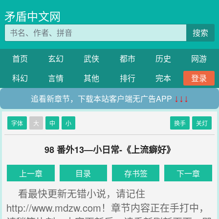
矛盾中文网
搜索
首页
玄幻
武侠
都市
历史
网游
科幻
言情
其他
排行
完本
登录
追看新章节，下载本站客户端无广告APP
↓↓↓
字体
大
中
小
换手
关灯
98 番外13—小日常-《上流癖好》
上一章
目录
存书签
下一章
看最快更新无错小说，请记住
http://www.mdzw.com！章节内容正在手打中，