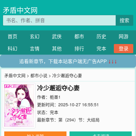
矛盾中文网
搜索
首页
玄幻
武侠
都市
历史
网游
科幻
言情
其他
排行
完本
登录
追看新章节，下载本站客户端无广告APP
↓↓↓
矛盾中文网
>
都市小说
> 冷少邂逅夺心妻
冷少邂逅夺心妻
作者：
栀墨1
更新时间：2025-10-27 16:55:51
状态：完本
最新章节：
第（294）节：大结局
加入书架
点击阅读