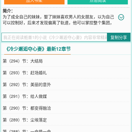
简介：
为了成全自己的妹妹，娶了妹妹喜欢男人的女朋友，以为自己
可以控制好，后来才发现偏离了轨道，他可以掌控整个集团，
却掌控不了自己与她的心。为了成全他的宏图霸业，她甘愿与他离
婚，带球远走他乡自力更生，她以为可以远离他不再爱他，当他再次
复制分享
接近，她只有溃不成军缴械投降。受家族长辈逼迫，她失踪四年下落
不明，四年里，他拒绝身边的莺莺燕燕，活在自己的世界里独自疗
《冷少邂逅夺心妻》最新12章节
伤，四年后，她华丽变身，带着两个可爱的儿子衣锦还乡，儿子是他
的，却喊别的男人为爸爸。好容易一家团圆从此可以共享天伦，谁料
第（294）节：大结局
上代的恩恩怨怨接踵而来………………推荐作品：总统阁下请矜持
http://www.17k.com/book/2426759.html
第（293）节：赶场婚礼
您要是觉得《
冷少邂逅夺心妻
》还不错的话请不要忘记向您QQ群和微
博微信里的朋友推荐哦！
第（292）节：美丽的意外
第（291）节：给人做媒
第（290）节：都变得融洽
第（289）节：尘埃落定
第（288）节：一命换一命