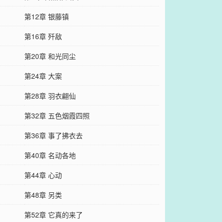
第12章 银藤镇
第16章 歼敌
第20章 和光同尘
第24章 大案
第28章 羽衣翩仙
第32章 五色烟霞四照
第36章 事了拂衣去
第40章 名动各地
第44章 心动
第48章 另类
第52章 它真的来了