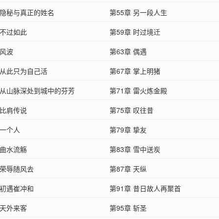
章 隐秘与真正的姓名
第55章 另一段人生
 不过如此
第59章 时过境迁
 风波
第63章 偶遇
 从此只为自己活
第67章 掌上明猪
章 从山脉深处到城中的芬芳
第71章 雷火炼金殿
 比肩传说
第75章 叹往昔
 一个人
第79章 挚友
 曲水流觞
第83章 雪中送炭
 荣辱随风去
第87章 天纵
 初遇崔冲和
第91章 昔日故人再聚首
 天外来客
第95章 斩圣