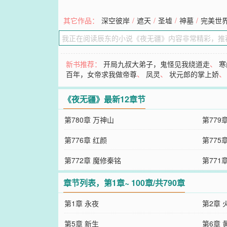
其它作品：
深空彼岸
/
遮天
/
圣墟
/
神墓
/
完美世
新书推荐：
开局九叔大弟子，鬼怪见我绕道走
、
寒
百年，女帝求我做帝尊
、
凤灵
、
状元郎的掌上娇
、
《夜无疆》最新12章节
第780章 万神山
第779
第776章 红颜
第775
第772章 魔修秦铭
第771
章节列表，第1章~ 100章/共790章
第1章 永夜
第2章 
第5章 新生
第6章