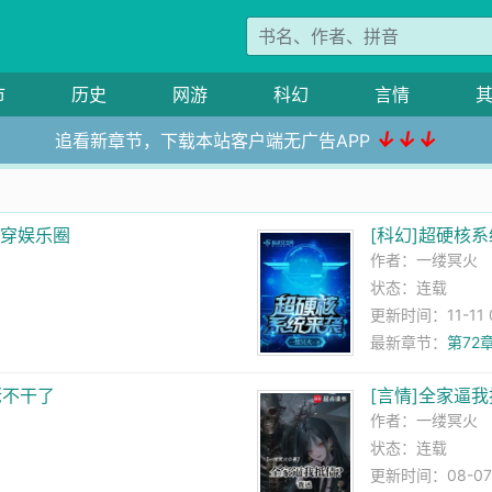
市
历史
网游
科幻
言情
↓↓↓
追看新章节，下载本站客户端无广告APP
杀穿娱乐圈
[科幻]超硬核
作者：
一缕冥火
状态：连载
更新时间：11-11 0
最新章节：
第72
佬不干了
[言情]全家逼
作者：
一缕冥火
状态：连载
更新时间：08-07 2