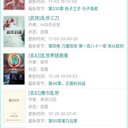
更新时间：11-03 18:10:59
最新章节：
第235章 执子之手 与子偕老
[武侠]乱世三刀
作者：
ss白衣长安
状态：连载
更新时间：11-05 00:49:29
最新章节：
第四卷 刀魔现世 第一百八十一章 宋从弑的
执着
[玄幻]乱世界拯救者
作者：
极爷
状态：连载
更新时间：10-29 19:50:52
最新章节：
第46章，正面的对战
[玄幻]黄巾乱世
作者：
朱欣22区
状态：连载
更新时间：10-29 20:27:41
最新章节：
第50章某乃吕蒙