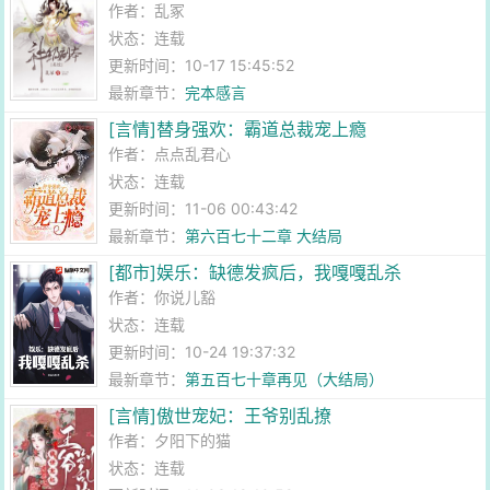
作者：
乱冢
状态：连载
更新时间：10-17 15:45:52
最新章节：
完本感言
[言情]替身强欢：霸道总裁宠上瘾
作者：
点点乱君心
状态：连载
更新时间：11-06 00:43:42
最新章节：
第六百七十二章 大结局
[都市]娱乐：缺德发疯后，我嘎嘎乱杀
作者：
你说儿豁
状态：连载
更新时间：10-24 19:37:32
最新章节：
第五百七十章再见（大结局）
[言情]傲世宠妃：王爷别乱撩
作者：
夕阳下的猫
状态：连载