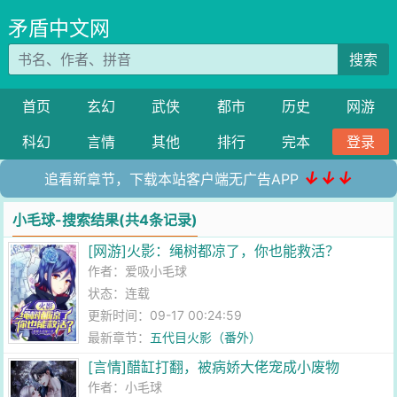
矛盾中文网
搜索
首页
玄幻
武侠
都市
历史
网游
科幻
言情
其他
排行
完本
登录
↓↓↓
追看新章节，下载本站客户端无广告APP
小毛球-搜索结果(共4条记录)
[网游]火影：绳树都凉了，你也能救活？
作者：
爱吸小毛球
状态：连载
更新时间：09-17 00:24:59
最新章节：
五代目火影（番外）
[言情]醋缸打翻，被病娇大佬宠成小废物
作者：
小毛球