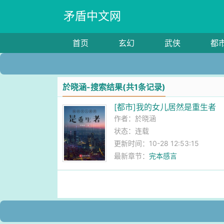
矛盾中文网
首页
玄幻
武侠
都
於晓涵-搜索结果(共1条记录)
[都市]我的女儿居然是重生者
作者：
於晓涵
状态：连载
更新时间：10-28 12:53:15
最新章节：
完本感言