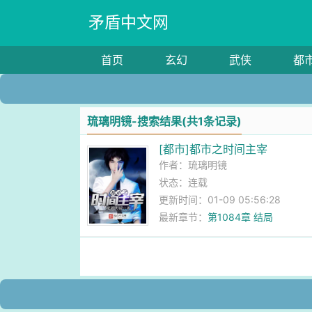
矛盾中文网
首页
玄幻
武侠
都
琉璃明镜-搜索结果(共1条记录)
[都市]都市之时间主宰
作者：
琉璃明镜
状态：连载
更新时间：01-09 05:56:28
最新章节：
第1084章 结局