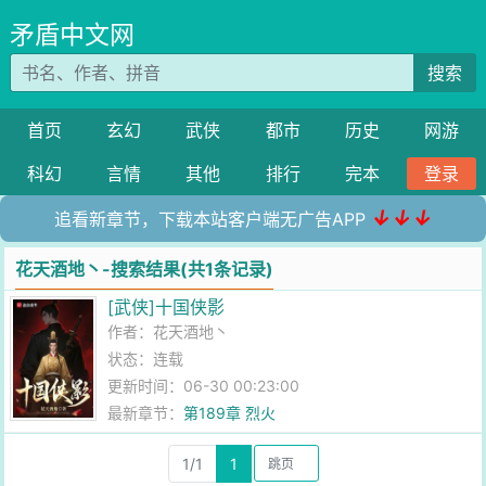
矛盾中文网
搜索
首页
玄幻
武侠
都市
历史
网游
科幻
言情
其他
排行
完本
登录
↓↓↓
追看新章节，下载本站客户端无广告APP
花天酒地丶-搜索结果(共1条记录)
[武侠]十国侠影
作者：
花天酒地丶
状态：连载
更新时间：06-30 00:23:00
最新章节：
第189章 烈火
1/1
1