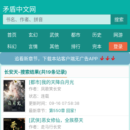
矛盾中文网
搜索
首页
玄幻
武侠
都市
历史
网游
科幻
言情
其他
排行
完本
登录
↓↓↓
追看新章节，下载本站客户端无广告APP
长安天-搜索结果(共19条记录)
[都市]我的天降白月光
作者：
凤歌笑长安
状态：连载
更新时间：09-16 07:58:38
最新章节：
第550章 回家！
[武侠]恶女修仙，全族祭天
作者：
走马行长安