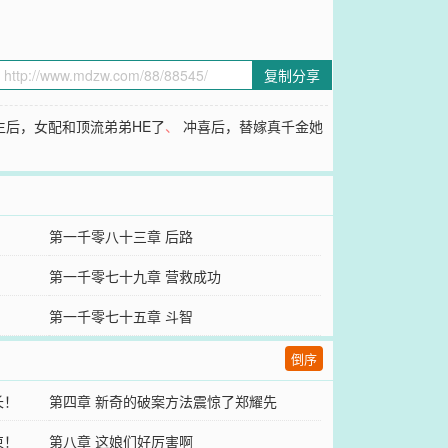
复制分享
生后，女配和顶流弟弟HE了
、
冲喜后，替嫁真千金她
第一千零八十三章 后路
第一千零七十九章 营救成功
第一千零七十五章 斗智
倒序
长！
第四章 新奇的破案方法震惊了郑耀先
束！
第八章 这娘们好厉害啊