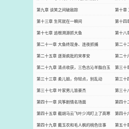
第九章 谈笑之间破敌踪
第十章
第十三章 生死就在一瞬间
第十四
第十七章 追根溯源抓大鱼
第十八
第二十一章 大鱼终现身、连夜抓捕
第二十
第二十五章 逐渐疯批的宋孝安
第二十
第二十九章 清点收获，三色古沁羊脂白玉
第三十
第三十三章 柔儿姐，你轻点，别乱动
第三十
第三十七章 叶家男儿皆豪杰
第三十
第四十一章 风筝剧情名场面
第四十
第四十五章 截胡马云飞叶少鸿盯上了高寒
第四十
第四十九章 戴玉农和毛人枫的桃色往事
第五十