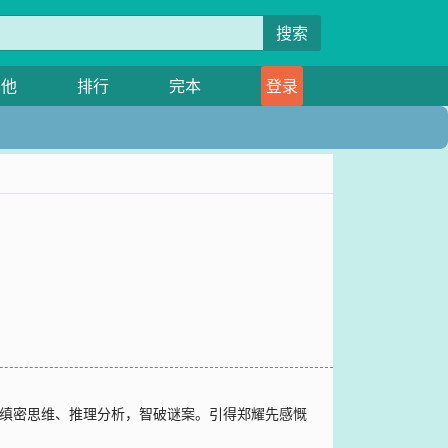
搜索
其他
排行
完本
登录
着缜密思维、推理分析，智破谜案。引得郑耀先感慨