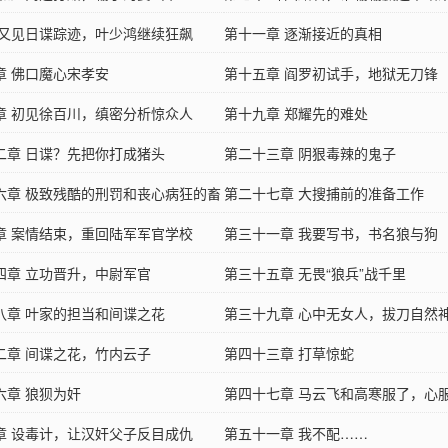
 又见日谍踪迹，叶少鸿继续狂飙
第十一章 逐渐接近的真相
章 佛口魔心宋孝安
第十五章 阎罗初试手，地狱无刀锋
章 初见徐百川，缜密分析惊众人
第十九章 郑耀先的难处
二章 日谍？先把你打成猪头
第二十三章 阴狠毒辣的鬼子
六章 极致残酷的刑罚和丧心病狂的畜
第二十七章 大搜捕前的准备工作
章 案情结束，重回陆军军官学校
第三十一章 我要写书，书名狼与狗
四章 立功晋升，中尉军官
第三十五章 无畏“狼兵”战千里
八章 叶家的担当和间谍之花
第三十九章 心中无女人，拔刀自然
二章 间谍之花，竹内云子
第四十三章 打草惊蛇
六章 狼狈为奸
第四十七章 马云飞和高寒服了，心
章 设毒计，让汉奸父子反目成仇
第五十一章 我不配……