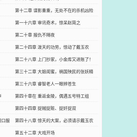
第十二章 谍影重重，无处不在的杀机凶险
第一十六章 审讯奇术，惊呆赵简之
第二十章 报仇不隔夜
第二十四章 泼天的功劳，惊动了戴玉农
第二十八章 上门抄家，小金库又进账了！
第三十二章 大姐闺蜜，祸国殃民的张妖精
第三十六章 睿智老人一眼辨苍生
神
第四十章在 重返金陵，偶遇五号特工组
第四十四章 捉贼捉赃、捉奸捉双
服口服
第四十八章 惊天的大案，必须请示戴玉农
第五十二章 大戏开场