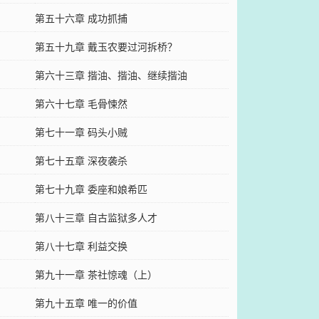
第五十六章 成功抓捕
第五十九章 戴玉农要过河拆桥？
第六十三章 揩油、揩油、继续揩油
第六十七章 毛骨悚然
第七十一章 码头小贼
第七十五章 深夜袭杀
第七十九章 委座和娘希匹
第八十三章 自古监狱多人才
第八十七章 利益交换
第九十一章 茶社惊魂（上）
第九十五章 唯一的价值