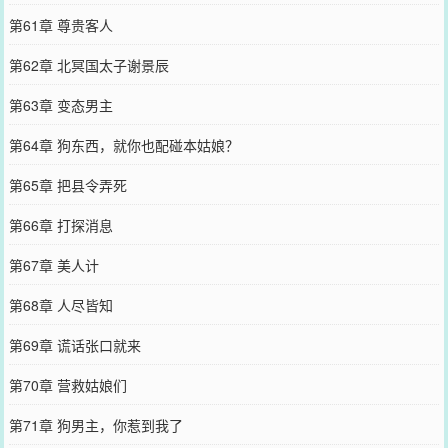
第61章 尊贵客人
第62章 北冥国太子谢景辰
第63章 变态男主
第64章 狗东西，就你也配碰本姑娘？
第65章 把县令弄死
第66章 打探消息
第67章 美人计
第68章 人尽皆知
第69章 谎话张口就来
第70章 营救姑娘们
第71章 狗男主，你惹到我了