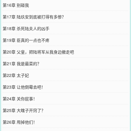
第16章 别碰我
第17章 陆玖安到底被打得有多惨？
第18章 杀死陆夫人的凶手
第19章 臣真的一点也不疼
第20章 父皇，把陆将军从我身边撤走吧
第21章 我是最菜的？
第22章 太子妃
第23章 让他倒霉去吧！
第24章 关你屁事！
第25章 大瞎子开窍了？
第26章 甩掉他们！