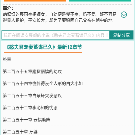
简介：
病恹恹的宸国宰相嫡女，自幼便是爹不疼，奶不爱。好不容易
得贵人相护，平安长大，却为了要稳固自己父亲在朝中的地
位，被迫入宫参选。入宫后，她遇到同是病秧子的皇长子，为免被安
排的命运，她多次设计与其“偶遇”，硬是将自己嫁给了那位最不受皇
复制分享
帝重视的憨傻皇长子！殊不知她自以为聪明的设计，却......原来是某
人的蓄谋已久。病秧子宰相嫡女嫁给了同是病恹恹的皇家嫡长子，究
《憨夫君宠妻蓄谋已久》最新12章节
竟会擦出怎样的火花，且看他们二人是如何一路扮猪吃老虎，一路升
级打怪滴！【展开】【收起】
终章
您要是觉得《
憨夫君宠妻蓄谋已久
》还不错的话请不要忘记向您QQ群
和微博微信里的朋友推荐哦！
第二百五十五章蠢货丽嫔的助攻
第二百五十四章憔悴得没个人形的白大小姐
第二百五十三章白景轩突发恶疾
第二百五十二章李沁如的忧思
第二百五十一章 云祺助阵
第二百五十章 牙婆