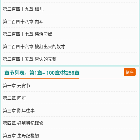
第二百四十九章 梅儿
第二百四十八章 内斗
第二百四十七章 惩治刁奴
第二百四十六章 被赶出来的奴才
第二百四十五章 冒失的元藜
章节列表，第1章~ 100章/共256章
倒序
第一章 元宵节
第二章 回府
第三章 陈年往事
第四章 好舅舅纪瑾修
第五章 生母纪槿初