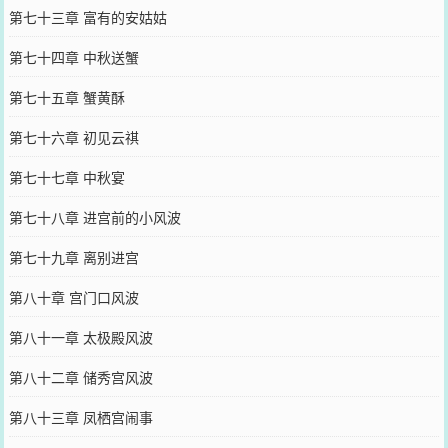
第七十三章 富有的安姑姑
第七十四章 中秋送蟹
第七十五章 蟹黄酥
第七十六章 初见云祺
第七十七章 中秋宴
第七十八章 进宫前的小风波
第七十九章 离别进宫
第八十章 宫门口风波
第八十一章 太极殿风波
第八十二章 储秀宫风波
第八十三章 凤栖宫闹事