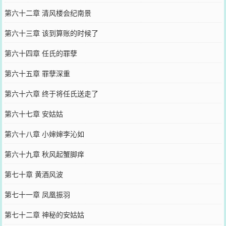
第六十二章 清风楼会纪南景
第六十三章 该到算账的时候了
第六十四章 任氏的罪孽
第六十五章 罪孽深重
第六十六章 终于将任氏送走了
第六十七章 安姑姑
第六十八章 小婶婶李沁如
第六十九章 秋风起蟹脚痒
第七十章 黄酒风波
第七十一章 凤凰振羽
第七十二章 神秘的安姑姑