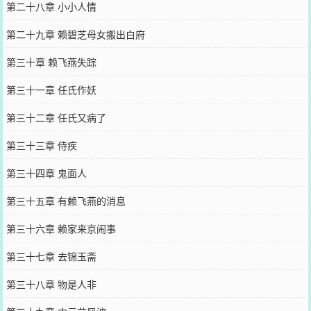
第二十八章 小小人情
第二十九章 赖碧芝母女搬出白府
第三十章 赖飞燕失踪
第三十一章 任氏作妖
第三十二章 任氏又病了
第三十三章 侍疾
第三十四章 鬼面人
第三十五章 有赖飞燕的消息
第三十六章 赖家来京闹事
第三十七章 去锦玉斋
第三十八章 物是人非